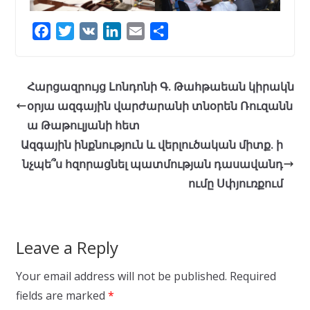
F
T
V
L
E
S
a
w
K
i
m
h
c
i
n
a
a
e
t
k
i
r
Հարցազրույց Լոնդոնի Գ. Թահթաեան կիրակն
b
t
e
l
e
օրյա ազգային վարժարանի տնօրեն Ռուզանն
o
e
d
ա Թաթուլյանի հետ
o
r
I
Ազգային ինքնություն և վերլուծական միտք. ի
k
n
նչպե՞ս հզորացնել պատմության դասավանդ
ումը Սփյուռքում
Leave a Reply
Your email address will not be published.
Required
fields are marked
*