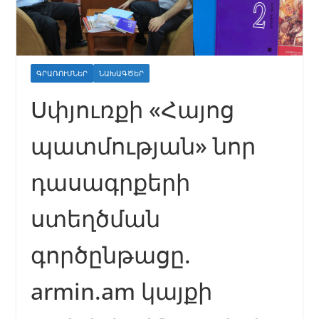
ԳՐԱՌՈՒՄՆԵՐ
ՆԱԽԱԳԾԵՐ
Սփյուռքի «Հայոց
պատմության» նոր
դասագրքերի
ստեղծման
գործընթացը.
armin.am կայքի