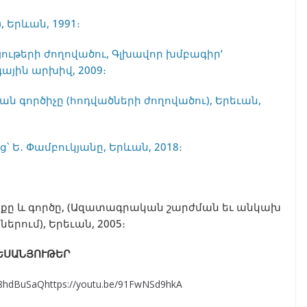
 Երևան, 1991։
ութերի ժողովածու, Գլխավոր խմբագիր’
ային արխիվ, 2009։
ն գործիչը (հոդվածների ժողովածու), Երեւան,
 Ե․ Փամբուկյանը, Երևան, 2018։
անքը և գործը, (Ազատագրական շարժման եւ անկախ
րում), Երեւան, 2005։
ԵՍԱՆՅՈՒԹԵՐ
HZ8hdBuSaQhttps://youtu.be/91FwNSd9hkA