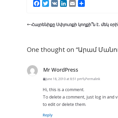
F
T
V
L
E
S
a
w
K
i
m
h
c
i
n
a
a
e
t
k
i
r
Հայրենիքը Սփյուռքի կողքի՞ն է․ մեկ օր
b
t
e
l
e
o
e
d
o
r
I
One thought on “
Արամ Մանու
k
n
Mr WordPress
June 18, 2010 at 8:51 pm
Permalink
Hi, this is a comment.
To delete a comment, just log in and 
to edit or delete them.
Reply