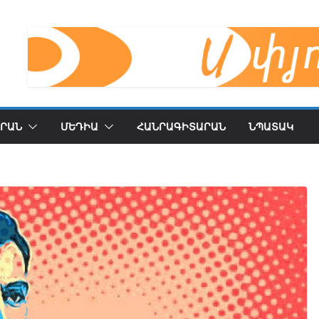
ՐԱՆ
ՄԵԴԻԱ
ՀԱՆՐԱԳԻՏԱՐԱՆ
ՆՊԱՏԱԿ