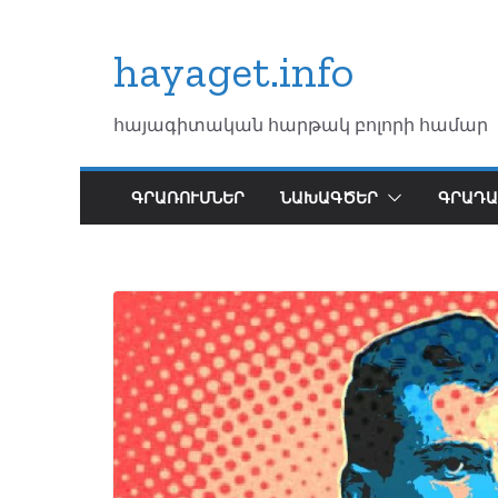
Skip
to
hayaget.info
content
հայագիտական հարթակ բոլորի համար
ԳՐԱՌՈՒՄՆԵՐ
ՆԱԽԱԳԾԵՐ
ԳՐԱԴԱ