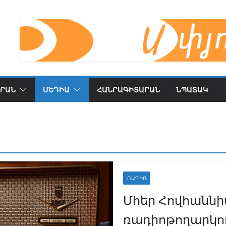
ՐԱՆ
ՄԵԴԻԱ
ՀԱՆՐԱԳԻՏԱՐԱՆ
ՆՊԱՏԱԿ
ՌԱԴԻՈ
Մհեր Հովհաննի
ռադիոթողարկո