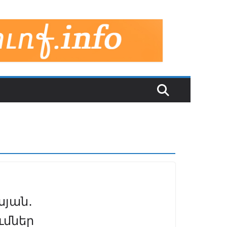
սյան․
ւմներ