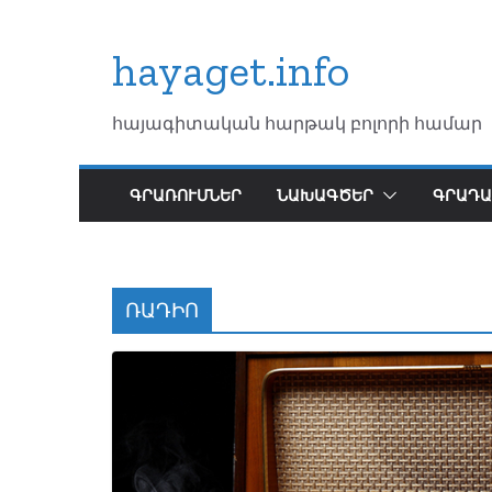
Skip
to
hayaget.info
content
հայագիտական հարթակ բոլորի համար
ԳՐԱՌՈՒՄՆԵՐ
ՆԱԽԱԳԾԵՐ
ԳՐԱԴԱ
ՌԱԴԻՈ