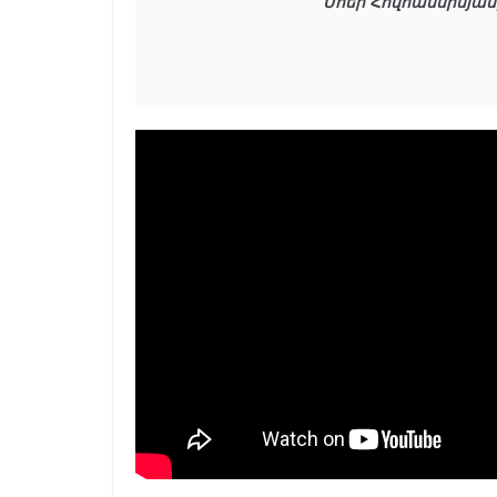
Մհեր Հովհաննիսյան