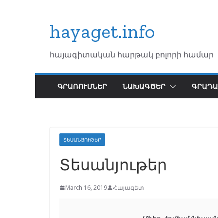
Skip
to
hayaget.info
content
հայագիտական հարթակ բոլորի համար
ԳՐԱՌՈՒՄՆԵՐ
ՆԱԽԱԳԾԵՐ
ԳՐԱԴԱ
ՏԵՍԱՆՅՈՒԹԵՐ
Տեսանյութեր
March 16, 2019
Հայագետ