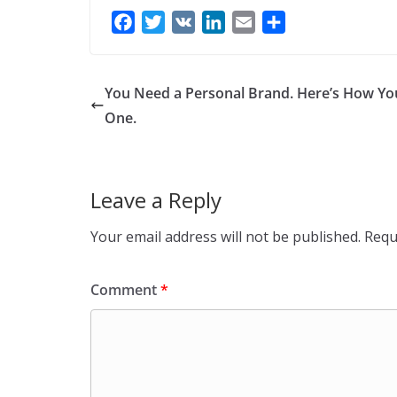
F
T
V
L
E
S
a
w
K
i
m
h
c
i
n
a
a
e
t
k
i
r
You Need a Personal Brand. Here’s How Yo
b
t
e
l
e
One.
o
e
d
o
r
I
k
n
Leave a Reply
Your email address will not be published.
Requ
Comment
*