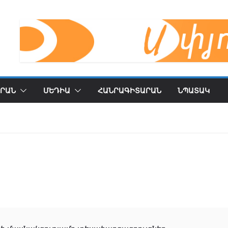
ՐԱՆ
ՄԵԴԻԱ
ՀԱՆՐԱԳԻՏԱՐԱՆ
ՆՊԱՏԱԿ